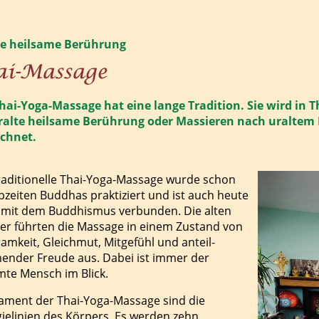
te heilsame Berührung
hai-Yoga-Massage hat eine lange Tradition. Sie wird in 
uralte heilsame Berührung oder Massieren nach uraltem
ichnet.
raditionelle Thai-Yoga-Massage wurde schon
bzeiten Buddhas prakti­ziert und ist auch heute
 mit dem Buddhismus verbunden. Die alten
ter führten die Massage in einem Zustand von
sam­keit, Gleichmut, Mit­gefühl und anteil­
n­der Freude aus. Dabei ist immer der
te Mensch im Blick.
ament der Thai-Yoga-Massage sind die
ie­linien des Körpers. Es werden zehn