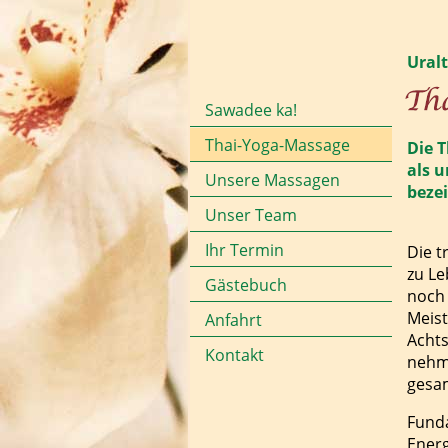
Ural
Sawadee ka!
Thai-Yoga-Massage
Die T
als 
Unsere Massagen
beze
Unser Team
Ihr Termin
Die t
zu Le
Gästebuch
noch
Meis­
Anfahrt
Acht­
Kontakt
nehme
gesam
Fund
Energ